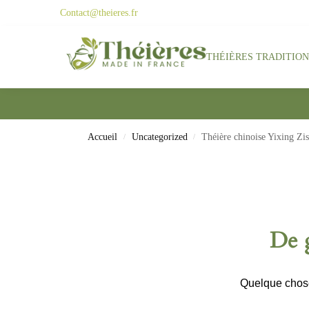
Contact@theieres.fr
Search
THÉIÈRES TRADITIO
Accueil
Uncategorized
Théière chinoise Yixing Zis
/
/
De g
Quelque chose 