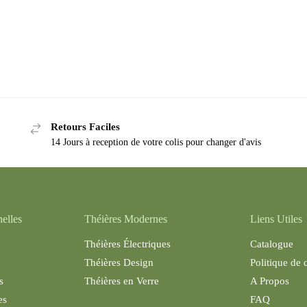
Retours Faciles
14 Jours à reception de votre colis pour changer d'avis
nelles
Théières Modernes
Liens Utiles
Théières Électriques
Catalogue
Théières Design
Politique de 
s
Théières en Verre
A Propos
es
FAQ