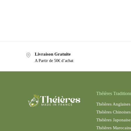
Livraison Gratuite
A Partir de 50€ d’achat
Théières Tradition
Théières Anglaises
Théières Chinoises
Théières Japonaise
Théières Maroc
ain