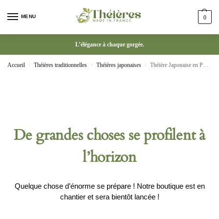
MENU
0
L’élégance à chaque gorgée.
Accueil
Théières traditionnelles
Théières japonaises
Théière Japonaise en Poudre Blanche de 150ml Pot en Bambou Peint à la Main
/
/
/
De grandes choses se profilent à
l’horizon
Quelque chose d’énorme se prépare ! Notre boutique est en
chantier et sera bientôt lancée !