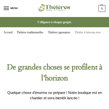
MENU
0
L’élégance à chaque gorgée.
Accueil
Théières traditionnelles
Théières japonaises
Théière à faisceau avec poignée en cuivre four de style japonais
/
/
/
De grandes choses se profilent à
l’horizon
Quelque chose d’énorme se prépare ! Notre boutique est en
chantier et sera bientôt lancée !