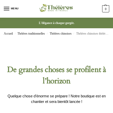
MENU
0
L’élégance à chaque gorgée.
Accueil
Théières traditionnelles
Théières chinoises
Théières chinoises théière en argile Zisha service à thé 180ml
/
/
/
De grandes choses se profilent à
l’horizon
Quelque chose d’énorme se prépare ! Notre boutique est en
chantier et sera bientôt lancée !