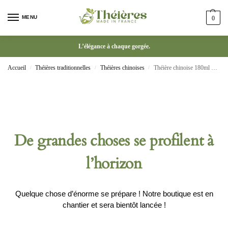
MENU
0
L’élégance à chaque gorgée.
Accueil
Théières traditionnelles
Théières chinoises
Théière chinoise 180ml Yixing en argile violette
/
/
/
De grandes choses se profilent à
l’horizon
Quelque chose d’énorme se prépare ! Notre boutique est en
chantier et sera bientôt lancée !