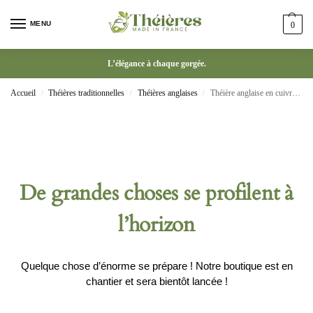
MENU
0
L’élégance à chaque gorgée.
Accueil
Théières traditionnelles
Théières anglaises
Théière anglaise en cuivre vintage pot à poignée 1,2 L
/
/
/
De grandes choses se profilent à
l’horizon
Quelque chose d’énorme se prépare ! Notre boutique est en
chantier et sera bientôt lancée !