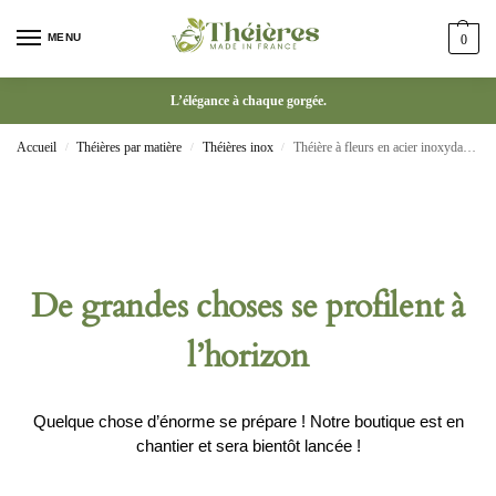
MENU
0
L’élégance à chaque gorgée.
Accueil
Théières par matière
Théières inox
Théière à fleurs en acier inoxydable 500ml Sphblades en verre
/
/
/
De grandes choses se profilent à
l’horizon
Quelque chose d’énorme se prépare ! Notre boutique est en
chantier et sera bientôt lancée !