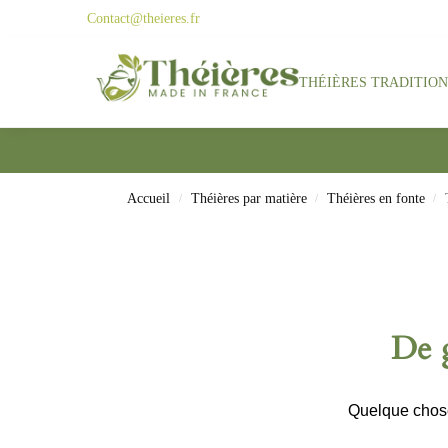
Contact@theieres.fr
Search
THÉIÈRES TRADITIO
Accueil
Théières par matière
Théières en fonte
/
/
/
De g
Quelque chose 