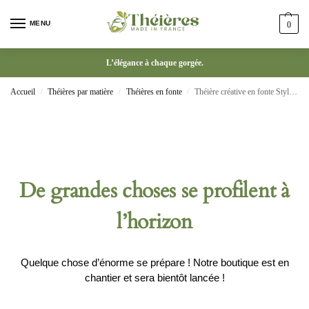
MENU
0
L’élégance à chaque gorgée.
Accueil
Théières par matière
Théières en fonte
Théière créative en fonte Style chinois avec poignée
/
/
/
De grandes choses se profilent à
l’horizon
Quelque chose d’énorme se prépare ! Notre boutique est en
chantier et sera bientôt lancée !