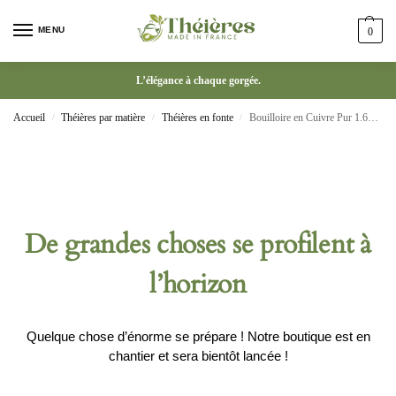
MENU
0
L’élégance à chaque gorgée.
Accueil
Théières par matière
Théières en fonte
Bouilloire en Cuivre Pur 1.6L – Théière Antique Sculptée
/
/
/
De grandes choses se profilent à
l’horizon
Quelque chose d’énorme se prépare ! Notre boutique est en
chantier et sera bientôt lancée !