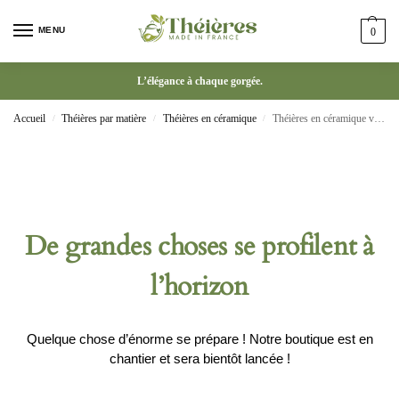
MENU
0
L’élégance à chaque gorgée.
Accueil
Théières par matière
Théières en céramique
Théières en céramique violette thé Pu’er
/
/
/
De grandes choses se profilent à
l’horizon
Quelque chose d’énorme se prépare ! Notre boutique est en
chantier et sera bientôt lancée !