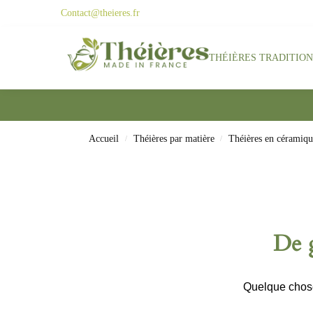
Contact@theieres.fr
Search
THÉIÈRES TRADITIO
Accueil
Théières par matière
Théières en céramiqu
/
/
De g
Quelque chose 