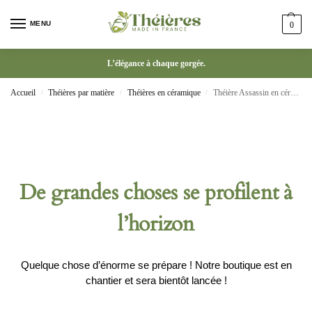
MENU
0
L’élégance à chaque gorgée.
Accueil
Théières par matière
Théières en céramique
Théière Assassin en céramique chinoise faite à la main 201-300ml
/
/
/
De grandes choses se profilent à
l’horizon
Quelque chose d’énorme se prépare ! Notre boutique est en
chantier et sera bientôt lancée !