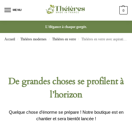
MENU
0
L’élégance à chaque gorgée.
Accueil
Théières modernes
Théières en verre
Théières en verre avec aspiration magnétique tasse à thé Kung Fu
/
/
/
De grandes choses se profilent à
l’horizon
Quelque chose d’énorme se prépare ! Notre boutique est en
chantier et sera bientôt lancée !