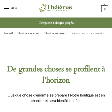
MENU
0
L’élégance à chaque gorgée.
Accueil
Théières modernes
Théières en verre
Théière en verre transparent sûr pour la cuisinière japonaise
/
/
/
De grandes choses se profilent à
l’horizon
Quelque chose d’énorme se prépare ! Notre boutique est en
chantier et sera bientôt lancée !