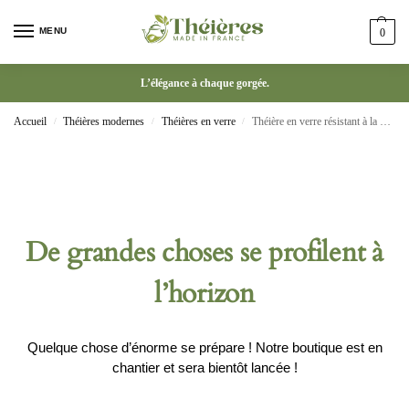
MENU
0
L’élégance à chaque gorgée.
Accueil
Théières modernes
Théières en verre
Théière en verre résistant à la chaleur de 500ml avec filtre amovible
/
/
/
De grandes choses se profilent à
l’horizon
Quelque chose d’énorme se prépare ! Notre boutique est en
chantier et sera bientôt lancée !