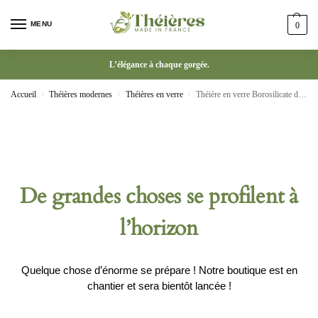
MENU
0
L’élégance à chaque gorgée.
Accueil
Théières modernes
Théières en verre
Théière en verre Borosilicate de 570ml bouilloire à thé résistante à la chaleur
/
/
/
De grandes choses se profilent à
l’horizon
Quelque chose d’énorme se prépare ! Notre boutique est en
chantier et sera bientôt lancée !