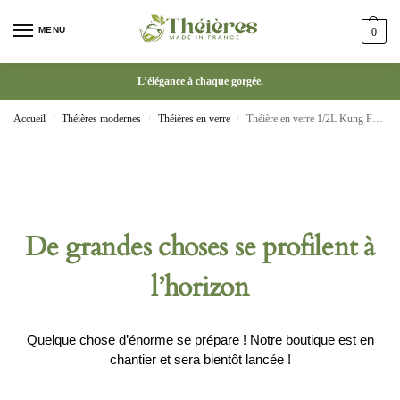
MENU
0
L’élégance à chaque gorgée.
Accueil
Théières modernes
Théières en verre
Théière en verre 1/2L Kung Fu chinois avec panier filtrant
/
/
/
De grandes choses se profilent à
l’horizon
Quelque chose d’énorme se prépare ! Notre boutique est en
chantier et sera bientôt lancée !