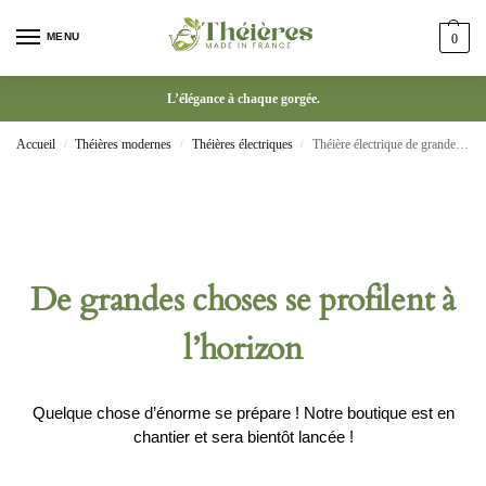
MENU
0
L’élégance à chaque gorgée.
Accueil
Théières modernes
Théières électriques
Théière électrique de grande capacité 2,0 l en acier inoxydable
/
/
/
De grandes choses se profilent à
l’horizon
Quelque chose d’énorme se prépare ! Notre boutique est en
chantier et sera bientôt lancée !