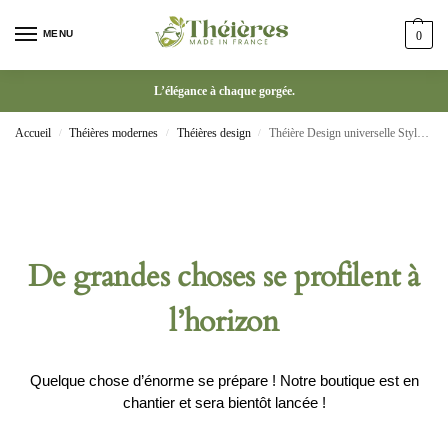
MENU
0
L’élégance à chaque gorgée.
Accueil
Théières modernes
Théières design
Théière Design universelle Style européen poignée
/
/
/
De grandes choses se profilent à
l’horizon
Quelque chose d’énorme se prépare ! Notre boutique est en
chantier et sera bientôt lancée !