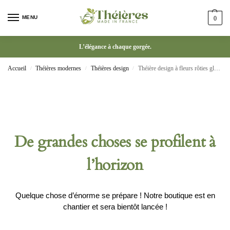
MENU
0
L’élégance à chaque gorgée.
Accueil
Théières modernes
Théières design
Théière design à fleurs rôties glacées Ru Ware
/
/
/
De grandes choses se profilent à
l’horizon
Quelque chose d’énorme se prépare ! Notre boutique est en
chantier et sera bientôt lancée !