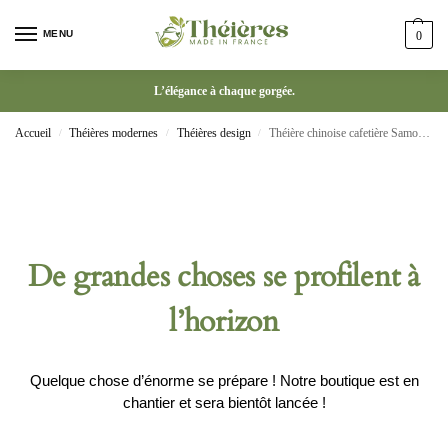
MENU
0
L’élégance à chaque gorgée.
Accueil
Théières modernes
Théières design
Théière chinoise cafetière Samovar Gaiwan 151-200 ml
/
/
/
De grandes choses se profilent à
l’horizon
Quelque chose d’énorme se prépare ! Notre boutique est en
chantier et sera bientôt lancée !