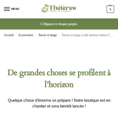
MENU
0
L’élégance à chaque gorgée.
Accueil
Accessoires
Tasses et mugs
Tasses et mugs à café moteur voiture Cocktail en acier inoxydable
/
/
/
De grandes choses se profilent à
l’horizon
Quelque chose d’énorme se prépare ! Notre boutique est en
chantier et sera bientôt lancée !